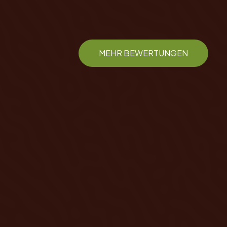
MEHR BEWERTUNGEN
s👍🏼