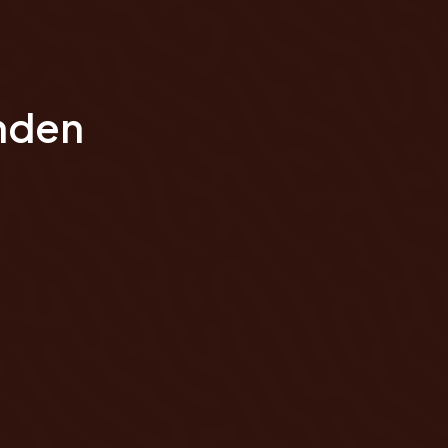
nden
 gutes material und gute verarbeitung, passt alle
Lilli C.
MATERIALBESTELLUNG