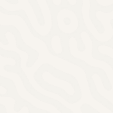
sse
bau – professionell
und exakt umgesetzt