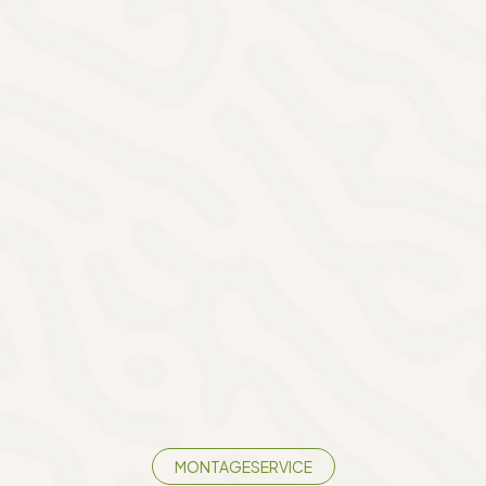
schutz
tz montieren lassen –
abil und dauerhaft
MONTAGESERVICE