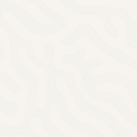
Sicht
Sichtschu
exakt, st