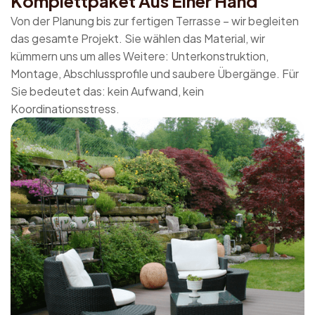
Komplettpaket Aus Einer Hand
Von der Planung bis zur fertigen Terrasse – wir begleiten
das gesamte Projekt. Sie wählen das Material, wir
kümmern uns um alles Weitere: Unterkonstruktion,
Montage, Abschlussprofile und saubere Übergänge. Für
Sie bedeutet das: kein Aufwand, kein
Koordinationsstress.