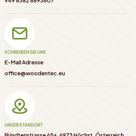
+49 8382 8893607
SCHREIBEN SIE UNS
E-Mail Adresse
office@woodentec.eu
UNSER STANDORT
Bündtenstrasse 65a, 6973 Höchst, Österreich